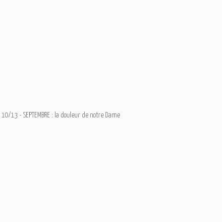
10/13 - SEPTEMBRE : la douleur de notre Dame
Notre-Dame des 7 dou
Add a comment
Email